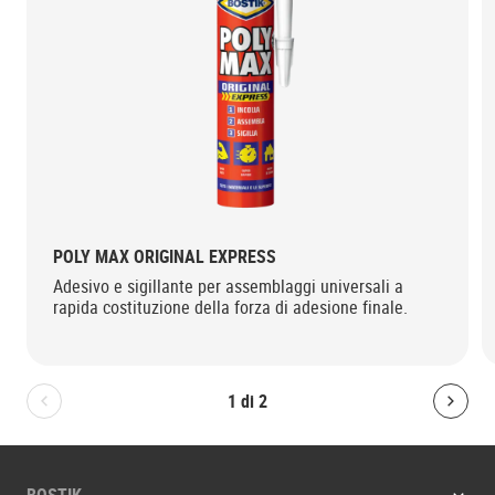
POLY MAX ORIGINAL EXPRESS
Adesivo e sigillante per assemblaggi universali a
rapida costituzione della forza di adesione finale.
1
di
2
Bolton.General.PreviousSlide
Bolt