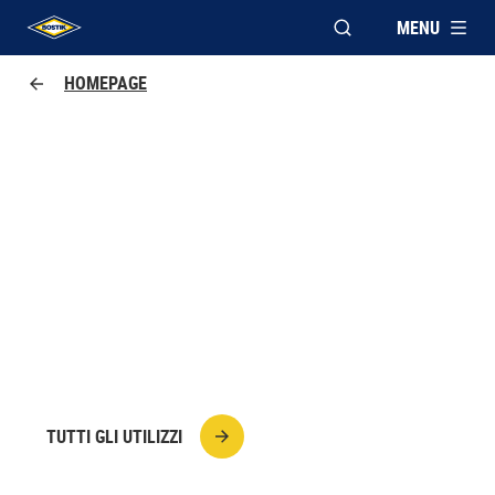
MENU
APRI FINESTRA MOD
UHU logo
HOMEPAGE
COME RIPARARE TAZZE E
TAZZINE DI CERAMICA E
PORCELLANA
Quale colla usare per riparare in modo resistente
e invisibile tazze e tazzine?
TUTTI GLI UTILIZZI