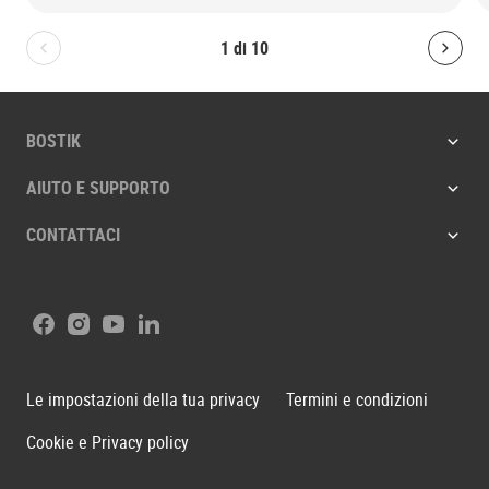
1
di
10
Bolton.General.PreviousSlide
Bolt
BOSTIK
AIUTO E SUPPORTO
CONTATTACI
Facebook
Instagram
Youtube
LinkedIn
Le impostazioni della tua privacy
Termini e condizioni
Cookie e Privacy policy