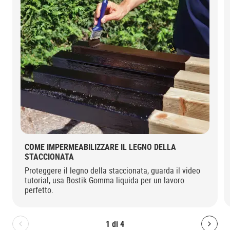
COME IMPERMEABILIZZARE IL LEGNO DELLA
STACCIONATA
Proteggere il legno della staccionata, guarda il video
tutorial, usa Bostik Gomma liquida per un lavoro
perfetto.
1
di
4
Bolton.General.PreviousSlide
Bolt