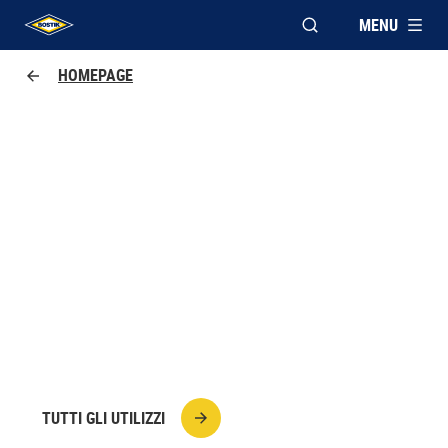
MENU
APRI FINESTRA MOD
UHU logo
HOMEPAGE
INCOLLARE LA MANIGLIA
DELLA DOCCIA IN METALLO SU
VETRO
Per un incollaggio metallo su vetro trasparente e
extra forte usate Poly Max High Tack Express
trasparente.
TUTTI GLI UTILIZZI