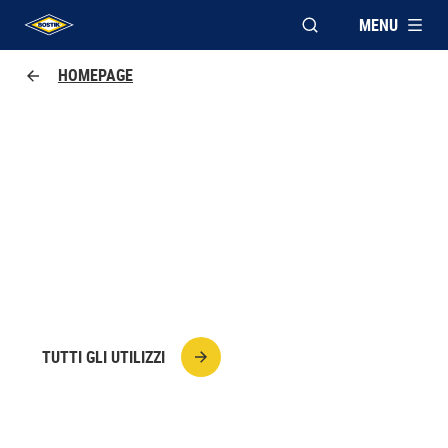
MENU
APRI FINESTRA MOD
UHU logo
HOMEPAGE
COME INCOLLARE IL LEGNO -
LE GUIDE BOSTIK
Prodotti, tecniche e consigli professionali per
incollare il legno.
TUTTI GLI UTILIZZI