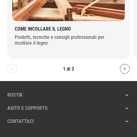
COME INCOLLARE IL LEGNO
Prodotti, tecniche e consigli professionali per
incollare il legno.
1
di
3
Bolton.General.PreviousSlide
Bolt
BOSTIK
AIUTO E SUPPORTO
CONTATTACI