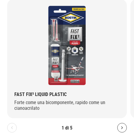
FAST FIX² LIQUID PLASTIC
Forte come una bicomponente, rapido come un
cianoacrilato
1
di
5
Bolton.General.PreviousSlide
Bolt